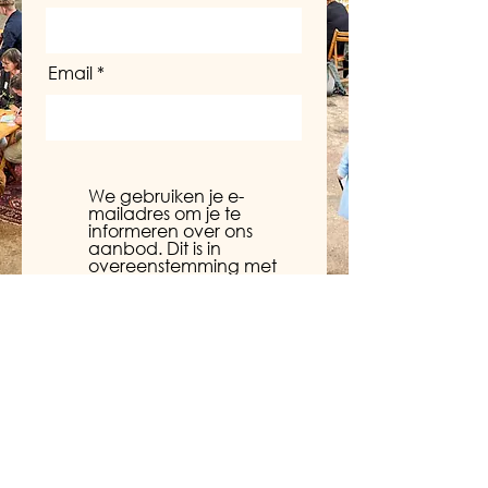
Email
We gebruiken je e-
mailadres om je te
informeren over ons
aanbod. Dit is in
overeenstemming met
onze algemene
voorwaarden en privacy
verklaring. Bij vragen
neem contact op met
privacy@snijboon.nl en/of
lees onze
privacyverklaring
Download het boekje